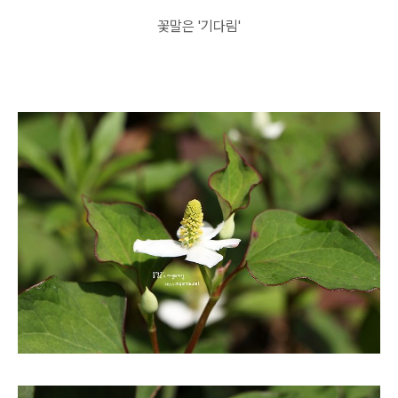
꽃말은 '기다림'