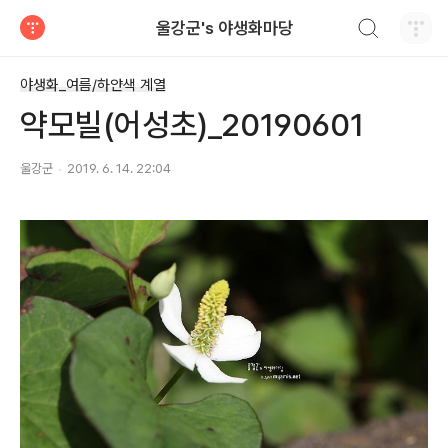
검색하기
울강군's 야생화마당
티스토리
야생화_여름/하얀색 계열
약모빌(어성초)_20190601
울강군
2019. 6. 14. 22:04