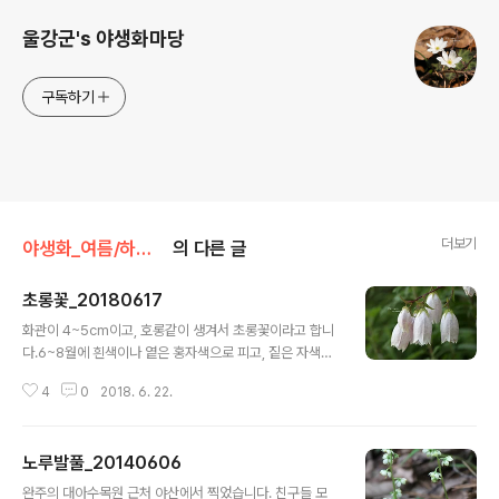
울강군's 야생화마당
구독하기
더보기
야생화_여름/하얀색 계열
의 다른 글
초롱꽃_20180617
글 내용
화관이 4~5cm이고, 호롱같이 생겨서 초롱꽃이라고 합니
다.6~8월에 흰색이나 옅은 홍자색으로 피고, 짙은 자색의
반점이 보입니다.5개의 수술과 1개의 암술이 있는데, 암술
4
0
2018. 6. 22.
의 머리는세갈래로 갈라져 있습니다.전체에 털이 있으며,
화관 안쪽에도 털이 있습니다.짙은 자주색꽃이 피는 자주
초롱꽃도 있습니다.꽃말은 '감사, 은혜, 성실' 입니다. >> 2
노루발풀_20140606
018년 6월 17일 오후 / 가야산 야생화식물원 / Canon E
글 내용
OS 700D
완주의 대아수목원 근처 야산에서 찍었습니다. 친구들 모