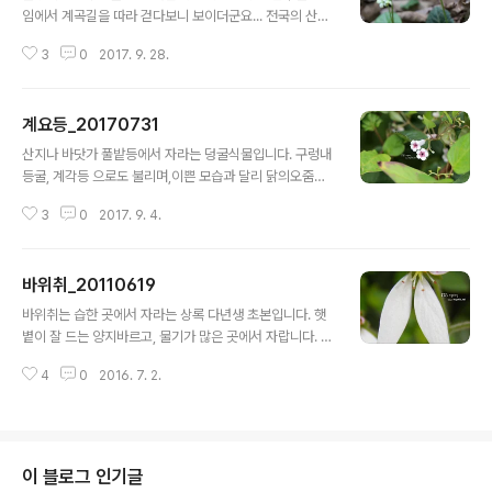
임에서 계곡길을 따라 걷다보니 보이더군요... 전국의 산에
서 쉽게 찾아볼수 있습니다... ^^키는 약 20cm 정도이며
3
0
2017. 9. 28.
여러해살이 상록초본 입니다.노루발의 잎은 한겨울에도 초
록색을 유지합니다... ^^ >> 2014년 6월 6일 / 완주 대아
수목원 근처 / Canon EOS 700D 이건 4월 4일에 합천
계요등_20170731
황게폭포에서 찍은건데... 지난해에 찍었던 꽃대가 그대로
글 내용
말라서, 겨울을 견뎌냈네요... >> 2014년 4월 4일 / 합천
산지나 바닷가 풀밭등에서 자라는 덩굴식물입니다. 구렁내
황계폭포 / Canon EOS 700D
등굴, 계각등 으로도 불리며,이쁜 모습과 달리 닭의오줌이
라는 이름이 붙은건 꽃에 닭똥 냄새가 난답니다... ^^;열매
3
0
2017. 9. 4.
는 청미래덩굴(망개나무) 열매와 비슷하며,색은 황색 입니
다.계요등은 초본이고, 청미래덩굴은 목본 입니다.^^꽃말
은 '지혜' 입니다. >> 2017년 7월 31일 / 하동 대도 / Can
바위취_20110619
on EOS 700D >> 2014년 8월 16일 / 거제 바람의 언
글 내용
덕근처 / Canon EOS 700D
바위취는 습한 곳에서 자라는 상록 다년생 초본입니다. 햇
볕이 잘 드는 양지바르고, 물기가 많은 곳에서 자랍니다. 키
는 60㎝가량이고, 꽃은 백색으로 짧은 홍자색의 선모가
4
0
2016. 7. 2.
있으며 줄기 꼭대기에서 핍니다. 열매는 7~8월경에 달걀
모양(4~5mm)입니다. >> 2011년 6월 19일 오후 / 김해
시 OO산/ FinePix s5700
이 블로그 인기글