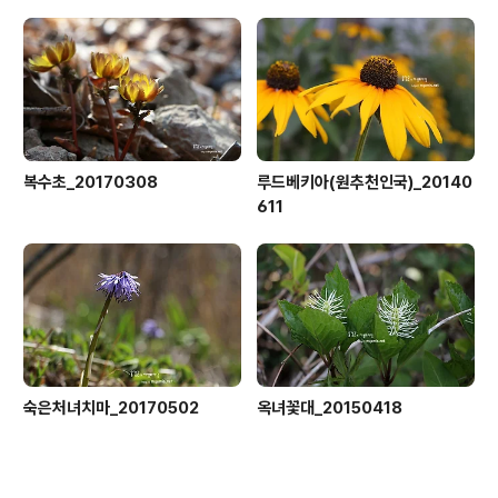
복수초_20170308
루드베키아(원추천인국)_20140
611
숙은처녀치마_20170502
옥녀꽃대_20150418